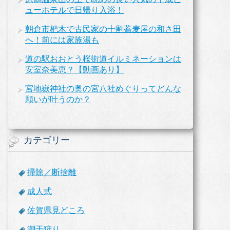
ューホテルで日帰り入浴！
朝倉市杷木で古民家の十割蕎麦屋の和さ田
へ！前には家族湯も
道の駅おおとう桜街道イルミネーションは
安室奈美恵？【動画あり】
宮地嶽神社の奥の宮八社めぐりってどんな
願いが叶うのか？
カテゴリー
掃除／断捨離
成人式
佐賀県見どころ
潮干狩り