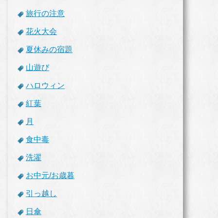
旅行の注意
花火大会
夏休みの宿題
山遊び
ハロウィン
紅葉
月
食中毒
洗濯
お中元/お歳暮
引っ越し
日傘