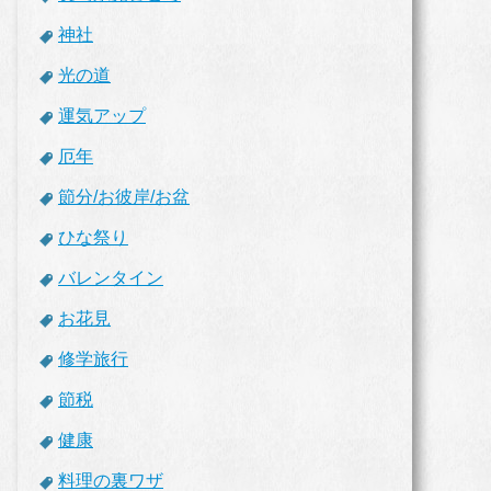
神社
光の道
運気アップ
厄年
節分/お彼岸/お盆
ひな祭り
バレンタイン
お花見
修学旅行
節税
健康
料理の裏ワザ