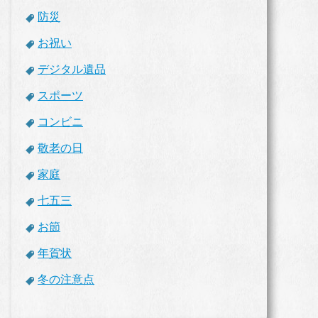
防災
お祝い
デジタル遺品
スポーツ
コンビニ
敬老の日
家庭
七五三
お節
年賀状
冬の注意点