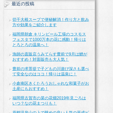
最近の投稿
切干大根スープで便秘解消！作り方と飲み
方や効果をご紹介します
福岡県朝倉 キリンビール工場のコスモス
フェスタで1000万本の花に感動！帰りは
とろとろの温泉へ！
漁師の直販店うみてらす豊前で9月は鱧が
おすすめ！対面販売も大人気！
豊前の求菩提で子どもの川遊び深さも選べ
て安全なのはココ！帰りは温泉に！
小倉南区きくたろうおしゃれな和菓子がお
土産にもおすすめ！
福岡県古賀市の菜の花畑2019年見ごろは
いつ？なの花まつりも！
原鶴温泉山の上で眺めの良い人気の平成ビ