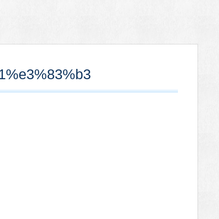
1%e3%83%b3