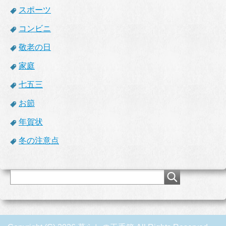
スポーツ
コンビニ
敬老の日
家庭
七五三
お節
年賀状
冬の注意点