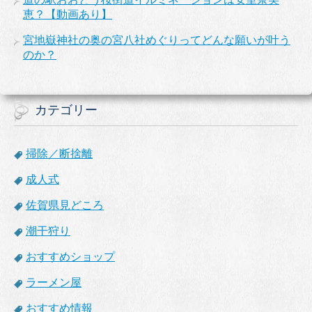
恵？【動画あり】
宮地嶽神社の奥の宮八社めぐりってどんな願いが叶う
のか？
カテゴリー
掃除／断捨離
成人式
佐賀県見どころ
潮干狩り
おすすめショップ
ラーメン屋
おすすめ情報